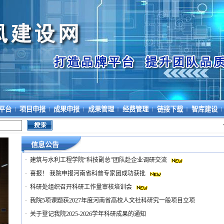
平台
项目申报
成果申报
成果管理
经费管理
链接下载
智库建设
|
|
|
|
|
|
|
信息公告
·
建筑与水利工程学院“科技副总”团队赴企业调研交流
·
喜报！ 我院申报河南省科普专家团成功获批
·
科研处组织召开科研工作量审核培训会
·
我院5项课题获2027年度河南省高校人文社科研究一般项目立项
·
关于登记我院2025-2026学年科研成果的通知