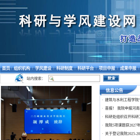
首页
组织机构
学风建设
科研制度
科研平台
项目申报
成果申报
|
|
|
|
|
|
|
站内搜索：
信息公告
·
建筑与水利工程学院
·
喜报！ 我院申报河
·
科研处组织召开科研
·
我院5项课题获202
·
关于登记我院2025-