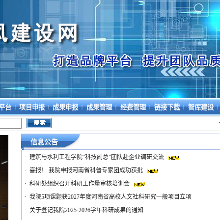
平台
项目申报
成果申报
成果管理
经费管理
链接下载
智库建设
|
|
|
|
|
|
|
信息公告
·
建筑与水利工程学院“科技副总”团队赴企业调研交流
·
喜报！ 我院申报河南省科普专家团成功获批
·
科研处组织召开科研工作量审核培训会
·
我院5项课题获2027年度河南省高校人文社科研究一般项目立项
·
关于登记我院2025-2026学年科研成果的通知